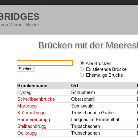
 BRIDGES
 von Werner Minder
Brücken mit der Meere
Alle Brücken
Existierende Brücke
Ehemalige Brücke
Brückenname
Ort
Eysteg
Schüpfheim
Scherlibachbrücke
Oberscherli
Murbrügg
Sumiswald
Krümpelbrügg
Trubschachen Grabe
Ramserenbrügg
Langnau im Emmenthal
Steibachbrügg
Trubschachen
Oelibrügg
Trubschachen