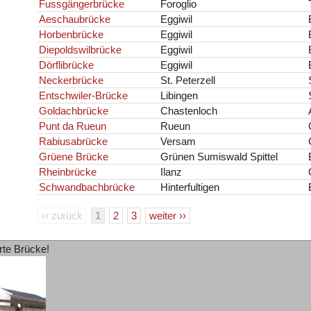
Fussgängerbrücke
Foroglio
Aeschaubrücke
Eggiwil
Horbenbrücke
Eggiwil
Diepoldswilbrücke
Eggiwil
Dörflibrücke
Eggiwil
Neckerbrücke
St. Peterzell
Entschwiler-Brücke
Libingen
Goldachbrücke
Chastenloch
Punt da Rueun
Rueun
Rabiusabrücke
Versam
Grüene Brücke
Grünen Sumiswald Spittel
Rheinbrücke
Ilanz
Schwandbachbrücke
Hinterfultigen
‹‹ zurück
1
2
3
weiter ››
rte Brücke!