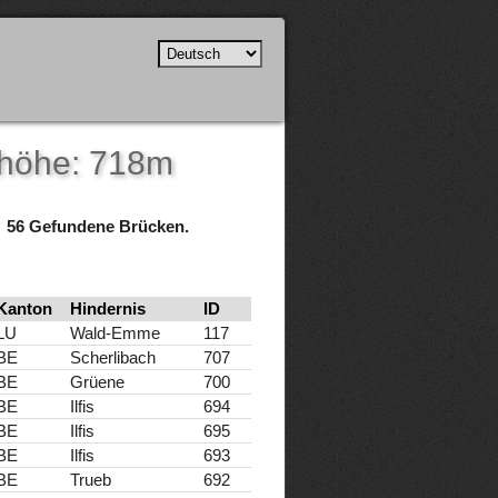
shöhe: 718m
56 Gefundene Brücken.
Kanton
Hindernis
ID
LU
Wald-Emme
117
BE
Scherlibach
707
BE
Grüene
700
BE
Ilfis
694
BE
Ilfis
695
BE
Ilfis
693
BE
Trueb
692