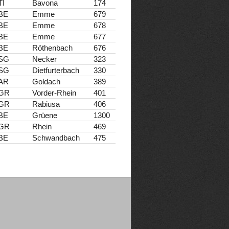
TI
Bavona
174
BE
Emme
679
BE
Emme
678
BE
Emme
677
BE
Röthenbach
676
SG
Necker
323
SG
Dietfurterbach
330
AR
Goldach
389
GR
Vorder-Rhein
401
GR
Rabiusa
406
BE
Grüene
1300
GR
Rhein
469
BE
Schwandbach
475