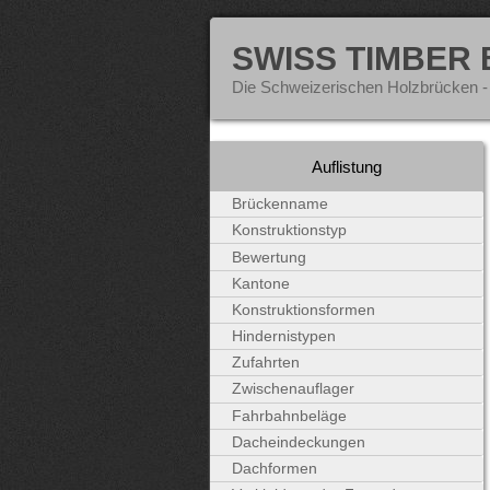
SWISS TIMBER
Die Schweizerischen Holzbrücken -
Auflistung
Brückenname
Konstruktionstyp
Bewertung
Kantone
Konstruktionsformen
Hindernistypen
Zufahrten
Zwischenauflager
Fahrbahnbeläge
Dacheindeckungen
Dachformen