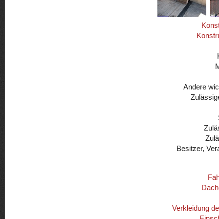
Konst
Konstr
Andere wic
Zulässig
Zulä
Zul
Besitzer, Ver
Fah
Dach
Verkleidung d
Einsc