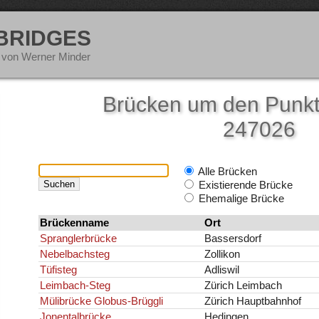
 BRIDGES
 von Werner Minder
Brücken um den Punkt
247026
Alle Brücken
Existierende Brücke
Ehemalige Brücke
Brückenname
Ort
Spranglerbrücke
Bassersdorf
Nebelbachsteg
Zollikon
Tüfisteg
Adliswil
Leimbach-Steg
Zürich Leimbach
Mülibrücke Globus-Brüggli
Zürich Hauptbahnhof
Jonentalbrücke
Hedingen