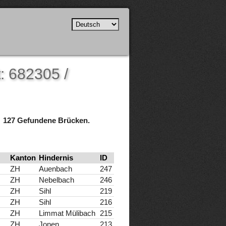
: 682305 /
127 Gefundene Brücken.
Kanton
Hindernis
ID
ZH
Auenbach
247
ZH
Nebelbach
246
ZH
Sihl
219
ZH
Sihl
216
ZH
Limmat Mülibach
215
ZH
Jonen
213