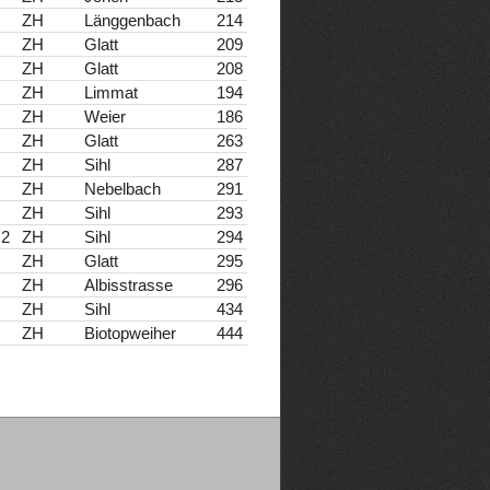
ZH
Länggenbach
214
ZH
Glatt
209
ZH
Glatt
208
ZH
Limmat
194
ZH
Weier
186
ZH
Glatt
263
ZH
Sihl
287
ZH
Nebelbach
291
ZH
Sihl
293
 2
ZH
Sihl
294
ZH
Glatt
295
ZH
Albisstrasse
296
ZH
Sihl
434
ZH
Biotopweiher
444