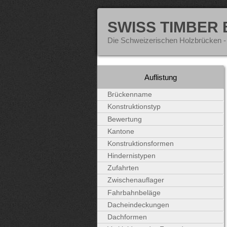
SWISS TIMBER
Die Schweizerischen Holzbrücken -
Auflistung
Brückenname
Konstruktionstyp
Bewertung
Kantone
Konstruktionsformen
Hindernistypen
Zufahrten
Zwischenauflager
Fahrbahnbeläge
Dacheindeckungen
Dachformen