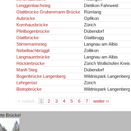
Lenggenbachsteg
Dietikon Fahrweid
Glattbrücke Grubenmann-Brücke
Rümlang
Aubrücke
Opfikon
Kornhausbrücke
Zürich
Pfeilbogenbrücke
Dübendorf
Glattbrücke
Glattbrugg
Stirnemannsteg
Langnau am Albis
Nebelbachbrüggli
Zollikon
Langnauerbrücke
Langnau am Albis
Höcklerbrücke
Zürich Wollishofen Kreis
Manfi-Steg
Dübendorf
Bogenbrücke Langenberg
Wildnispark Langenberg
Lehrgerüst
Zürich
Biotopbrücke
Wildnispark Langenberg
‹‹ zurück
1
2
3
4
5
6
7
weiter ››
rte Brücke!