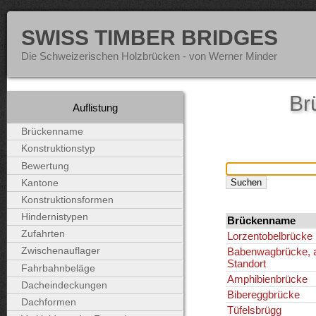
SWISS TIMBER BRIDGES
Die Schweizerischen Holzbrücken - von Werner Minder
Br
Auflistung
Brückenname
Konstruktionstyp
Bewertung
Kantone
Konstruktionsformen
Hindernistypen
Brückenname
Zufahrten
Lorzentobelbrücke
Babenwagbrücke, a
Zwischenauflager
Standort
Fahrbahnbeläge
Amphibienbrücke
Dacheindeckungen
Bibereggbrücke
Dachformen
Tüfelsbrügg