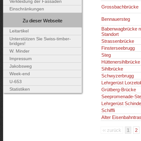
Verkleidung der Fassaden
Grossbachbrücke
Einschränkungen
Bennauersteg
Zu dieser Webseite
Babenwagbrücke n
Leitartikel
Standort
Unterstützen Sie Swiss-timber-
Strassenbrücke
bridges!
Finsterseebrugg
W. Minder
Steg
Impressum
Hüttenersihlbrücke
Jakobsweg
Sihlbrücke
Week-end
Schwyzerbrugg
U-653
Lehrgerüst Lorzeto
Statistiken
Grütberg-Brücke
Seepromenade-St
Lehrgerüst Schindel
Schiffli
Alter Eisenbahntra
‹‹ zurück
1
2