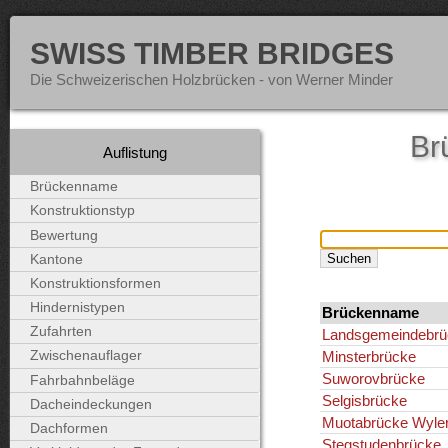
SWISS TIMBER BRIDGES
Die Schweizerischen Holzbrücken - von Werner Minder
Br
Auflistung
Brückenname
Konstruktionstyp
Bewertung
Kantone
Konstruktionsformen
Hindernistypen
Brückenname
Zufahrten
Landsgemeindebrü
Minsterbrücke
Zwischenauflager
Suworovbrücke
Fahrbahnbeläge
Selgisbrücke
Dacheindeckungen
Muotabrücke Wyle
Dachformen
Stegstudenbrücke