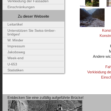
Verkleidung der Fassaden
Einschränkungen
Zu dieser Webseite
Leitartikel
Konst
Unterstützen Sie Swiss-timber-
bridges!
Konstr
W. Minder
Impressum
Jakobsweg
Andere wic
Week-end
U-653
Fah
Statistiken
Verkleidung d
Einsc
Entdecken Sie eine zufällig aufgeführte Brücke!