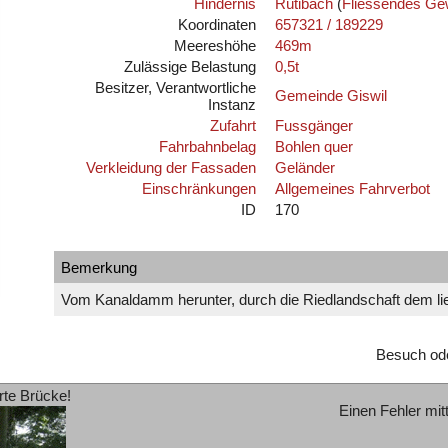
Hindernis
Rütibach
(
Fliessendes Ge
Koordinaten
657321 / 189229
Meereshöhe
469m
Zulässige Belastung
0,5t
Besitzer, Verantwortliche
Gemeinde Giswil
Instanz
Zufahrt
Fussgänger
Fahrbahnbelag
Bohlen quer
Verkleidung der Fassaden
Geländer
Einschränkungen
Allgemeines Fahrverbot
ID
170
Bemerkung
Vom Kanaldamm herunter, durch die Riedlandschaft dem li
Besuch od
rte Brücke!
Einen Fehler mit