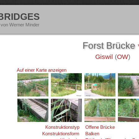
 BRIDGES
 von Werner Minder
Forst Brücke
Giswil
(
OW
)
Auf einer Karte anzeigen
Konstruktionstyp
Offene Brücke
Konstruktionsform
Balken