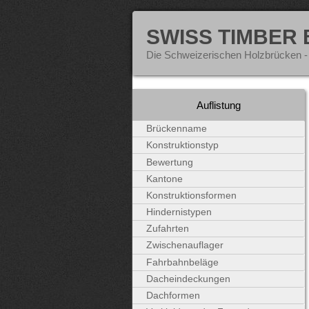
SWISS TIMBER
Die Schweizerischen Holzbrücken -
Auflistung
Brückenname
Konstruktionstyp
Bewertung
Kantone
Konstruktionsformen
Hindernistypen
Zufahrten
Zwischenauflager
Fahrbahnbeläge
Dacheindeckungen
Dachformen