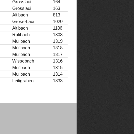
Grosslaui
164
Grosslaui
163
Altibach
813
Gross-Laui
1020
Altibach
1186
Rufibach
1308
Mülibach
1319
Mülibach
1318
Mülibach
1317
Wissebach
1316
Mülibach
1315
Mülibach
1314
Leitigraben
1333