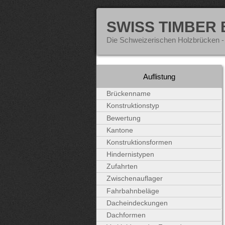
SWISS TIMBER
Die Schweizerischen Holzbrücken -
Auflistung
Brückenname
Konstruktionstyp
Bewertung
Kantone
Konstruktionsformen
Hindernistypen
Zufahrten
Zwischenauflager
Fahrbahnbeläge
Dacheindeckungen
Dachformen