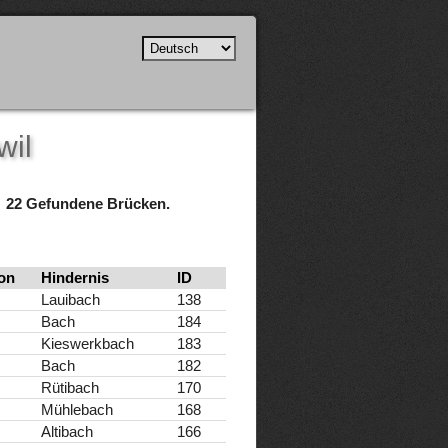
wil
22 Gefundene Brücken.
on
Hindernis
ID
Lauibach
138
Bach
184
Kieswerkbach
183
Bach
182
Rütibach
170
Mühlebach
168
Altibach
166