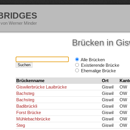
 BRIDGES
 von Werner Minder
Brücken in Gis
Alle Brücken
Existierende Brücke
Ehemalige Brücke
Brückenname
Ort
Kant
Giswilerbrücke Lauibrücke
Giswil
OW
Bachsteg
Giswil
OW
Bachsteg
Giswil
OW
Badibrückli
Giswil
OW
Forst Brücke
Giswil
OW
Mühlebachbrücke
Giswil
OW
Steg
Giswil
OW