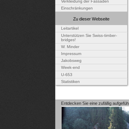
Verkleidung der Fassaden
Einschränkungen
Zu dieser Webseite
Leitartikel
Unterstützen Sie Swiss-timber-
bridges!
W. Minder
Impressum
Jakobsweg
Week-end
U-653
Statistiken
Entdecken Sie eine zufällig aufgefüh