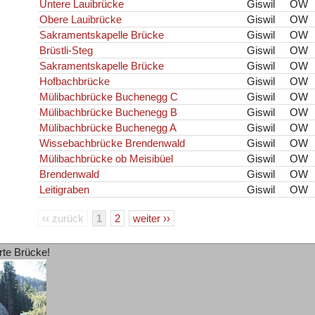
Untere Lauibrücke
Giswil
OW
Obere Lauibrücke
Giswil
OW
Sakramentskapelle Brücke
Giswil
OW
Brüstli-Steg
Giswil
OW
Sakramentskapelle Brücke
Giswil
OW
Hofbachbrücke
Giswil
OW
Mülibachbrücke Buchenegg C
Giswil
OW
Mülibachbrücke Buchenegg B
Giswil
OW
Mülibachbrücke Buchenegg A
Giswil
OW
Wissebachbrücke Brendenwald
Giswil
OW
Mülibachbrücke ob Meisibüel
Giswil
OW
Brendenwald
Giswil
OW
Leitigraben
Giswil
OW
‹‹ zurück
1
2
weiter ››
rte Brücke!