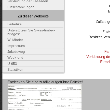
Verkleidung der Fassaden
Einschränkungen
Zu dieser Webseite
Zulässig
Leitartikel
Unterstützen Sie Swiss-timber-
Zulä
bridges!
Besitzer, Ver
W. Minder
Impressum
Fah
Jakobsweg
Verkleidung d
Week-end
Einsc
U-653
Statistiken
Entdecken Sie eine zufällig aufgeführte Brücke!