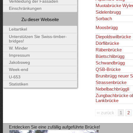
Verkleidung der Fassaden
Muotabrücke Wyle
Einschränkungen
Sidelenbrugg
Sorbach
Zu dieser Webseite
Moosbrügg
Leitartikel
Diepoldswilbrücke
Unterstützen Sie Swiss-timber-
bridges!
Dörflibrücke
W. Minder
Räbenbrücke
Impressum
Büetschlibrügg
Schwandbrügg
Jakobsweg
QSB-Brücke
Week-end
Brunibrügg neuer S
U-653
Strassenbrücke
Statistiken
Nebelbachbrüggli
Zungbachbrücke o
Lankbrücke
‹‹ zurück
1
2
Entdecken Sie eine zufällig aufgeführte Brücke!