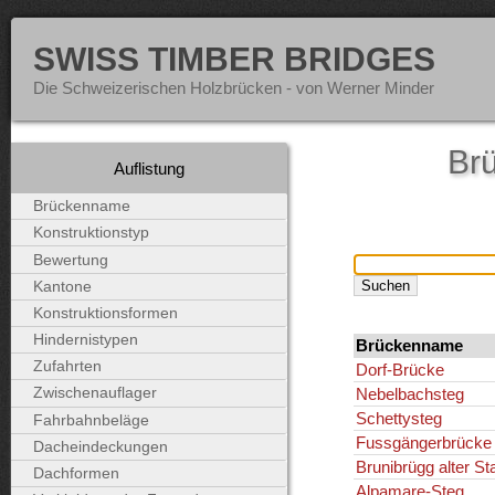
SWISS TIMBER BRIDGES
Die Schweizerischen Holzbrücken - von Werner Minder
Brü
Auflistung
Brückenname
Konstruktionstyp
Bewertung
Kantone
Konstruktionsformen
Hindernistypen
Brückenname
Zufahrten
Dorf-Brücke
Nebelbachsteg
Zwischenauflager
Schettysteg
Fahrbahnbeläge
Fussgängerbrücke
Dacheindeckungen
Brunibrügg alter St
Dachformen
Alpamare-Steg