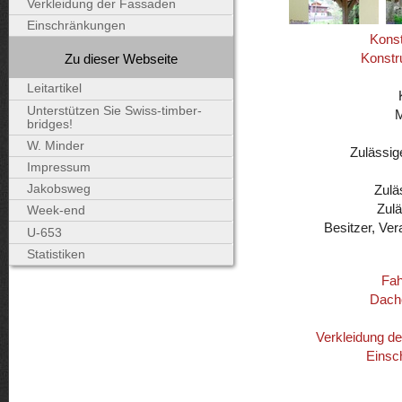
Verkleidung der Fassaden
Einschränkungen
Konst
Konstr
Zu dieser Webseite
Leitartikel
Unterstützen Sie Swiss-timber-
bridges!
W. Minder
Zulässig
Impressum
Zulä
Jakobsweg
Zul
Week-end
Besitzer, Ver
U-653
Statistiken
Fah
Dach
Verkleidung d
Einsc