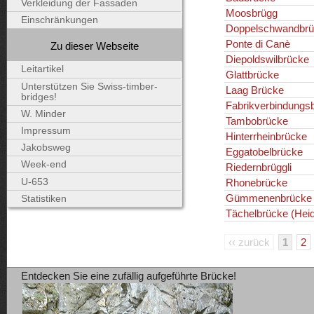
Verkleidung der Fassaden
Moosbrügg
Einschränkungen
Doppelschwandbrü
Ponte di Canè
Zu dieser Webseite
Diepoldswilbrücke
Leitartikel
Glattbrücke
Unterstützen Sie Swiss-timber-
Laag Brücke
bridges!
Fabrikverbindungs
W. Minder
Tambobrücke
Impressum
Hinterrheinbrücke
Jakobsweg
Eggatobelbrücke
Week-end
Riedernbrüggli
U-653
Rhonebrücke
Gümmenenbrücke
Statistiken
Tächelbrücke (Heid
‹‹ zurück
1
2
Entdecken Sie eine zufällig aufgeführte Brücke!