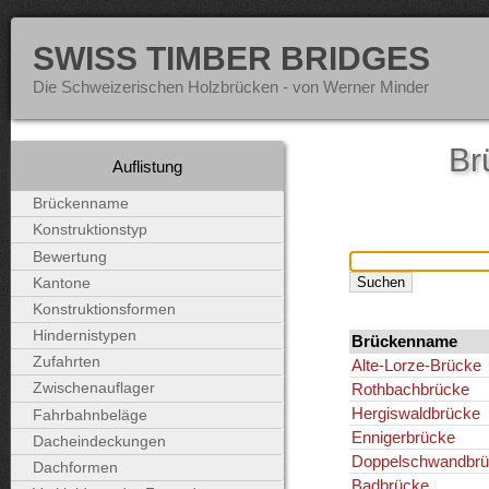
SWISS TIMBER BRIDGES
Die Schweizerischen Holzbrücken - von Werner Minder
Br
Auflistung
Brückenname
Konstruktionstyp
Bewertung
Kantone
Konstruktionsformen
Hindernistypen
Brückenname
Zufahrten
Alte-Lorze-Brücke
Rothbachbrücke
Zwischenauflager
Hergiswaldbrücke
Fahrbahnbeläge
Ennigerbrücke
Dacheindeckungen
Doppelschwandbrü
Dachformen
Badbrücke