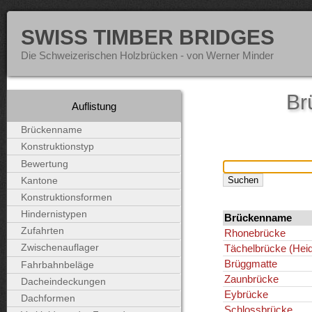
SWISS TIMBER BRIDGES
Die Schweizerischen Holzbrücken - von Werner Minder
Br
Auflistung
Brückenname
Konstruktionstyp
Bewertung
Kantone
Konstruktionsformen
Hindernistypen
Brückenname
Zufahrten
Rhonebrücke
Tächelbrücke (Heid
Zwischenauflager
Brüggmatte
Fahrbahnbeläge
Zaunbrücke
Dacheindeckungen
Eybrücke
Dachformen
Schlossbrücke