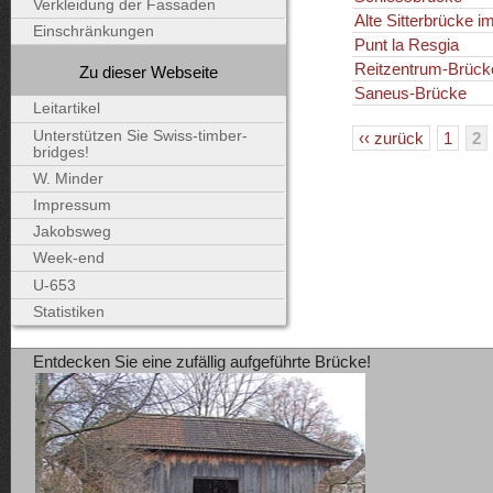
Verkleidung der Fassaden
Alte Sitterbrücke im
Einschränkungen
Punt la Resgia
Reitzentrum-Brück
Zu dieser Webseite
Saneus-Brücke
Leitartikel
Unterstützen Sie Swiss-timber-
‹‹ zurück
1
2
bridges!
W. Minder
Impressum
Jakobsweg
Week-end
U-653
Statistiken
Entdecken Sie eine zufällig aufgeführte Brücke!