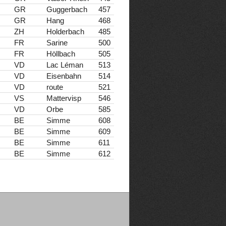
GR
Guggerbach
457
GR
Hang
468
ZH
Holderbach
485
FR
Sarine
500
FR
Höllbach
505
VD
Lac Léman
513
VD
Eisenbahn
514
VD
route
521
VS
Mattervisp
546
VD
Orbe
585
BE
Simme
608
BE
Simme
609
BE
Simme
611
BE
Simme
612