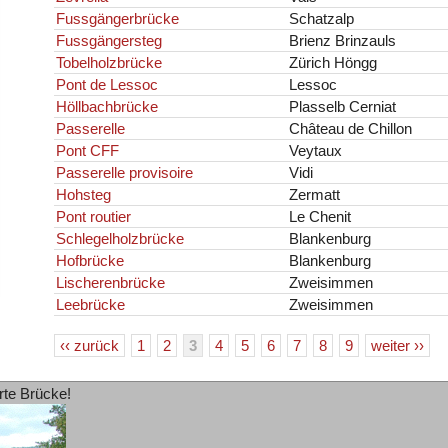
Fussgängerbrücke
Schatzalp
Fussgängersteg
Brienz Brinzauls
Tobelholzbrücke
Zürich Höngg
Pont de Lessoc
Lessoc
Höllbachbrücke
Plasselb Cerniat
Passerelle
Château de Chillon
Pont CFF
Veytaux
Passerelle provisoire
Vidi
Hohsteg
Zermatt
Pont routier
Le Chenit
Schlegelholzbrücke
Blankenburg
Hofbrücke
Blankenburg
Lischerenbrücke
Zweisimmen
Leebrücke
Zweisimmen
‹‹ zurück
1
2
3
4
5
6
7
8
9
weiter ››
rte Brücke!