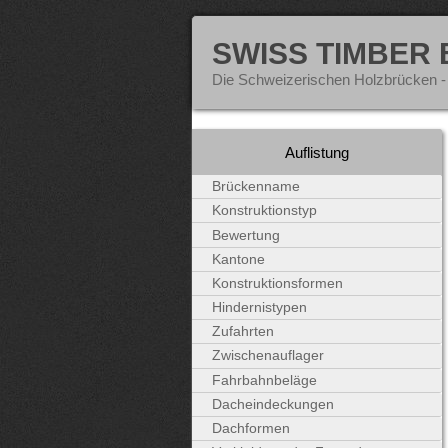
SWISS TIMBER
Die Schweizerischen Holzbrücken -
Auflistung
Brückenname
Konstruktionstyp
Bewertung
Kantone
Konstruktionsformen
Hindernistypen
Zufahrten
Zwischenauflager
Fahrbahnbeläge
Dacheindeckungen
Dachformen