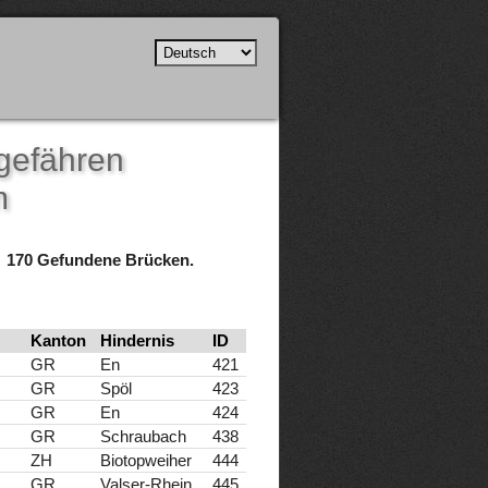
ngefähren
m
170 Gefundene Brücken.
Kanton
Hindernis
ID
GR
En
421
GR
Spöl
423
GR
En
424
GR
Schraubach
438
ZH
Biotopweiher
444
GR
Valser-Rhein
445