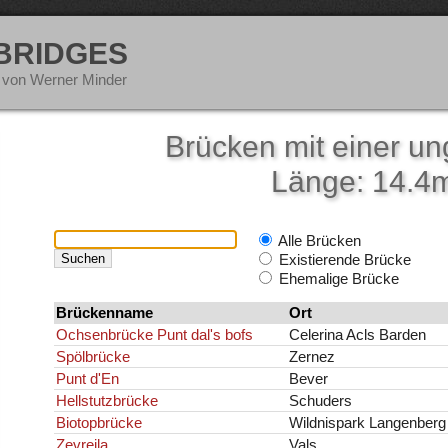
 BRIDGES
 von Werner Minder
Brücken mit einer u
Länge: 14.4
Alle Brücken
Existierende Brücke
Ehemalige Brücke
Brückenname
Ort
Ochsenbrücke Punt dal's bofs
Celerina Acls Barden
Spölbrücke
Zernez
Punt d'En
Bever
Hellstutzbrücke
Schuders
Biotopbrücke
Wildnispark Langenberg
Zevreila
Vals