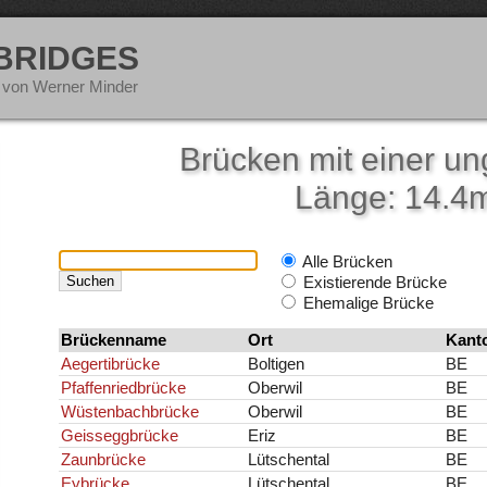
 BRIDGES
 von Werner Minder
Brücken mit einer u
Länge: 14.4
Alle Brücken
Existierende Brücke
Ehemalige Brücke
Brückenname
Ort
Kant
Aegertibrücke
Boltigen
BE
Pfaffenriedbrücke
Oberwil
BE
Wüstenbachbrücke
Oberwil
BE
Geisseggbrücke
Eriz
BE
Zaunbrücke
Lütschental
BE
Eybrücke
Lütschental
BE