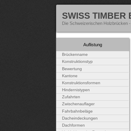
SWISS TIMBER
Die Schweizerischen Holzbrücken -
Auflistung
Brückenname
Konstruktionstyp
Bewertung
Kantone
Konstruktionsformen
Hindernistypen
Zufahrten
Zwischenauflager
Fahrbahnbeläge
Dacheindeckungen
Dachformen