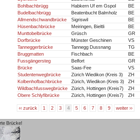
Bohlbachbrügg
Habkern Uf em Gspol
BE
Budelbachbrügg
Beatenbucht Balmholz
BE
Allmendschwandbrücke
Sigriswil
BE
Hüsenbachbrücke
Meiringen, Bieltli
BE
Munttobelbrücke
Grüsch
GR
Dorfbrücke
Münster Geschinen
VS
Tanneggerbrücke
Tannegg Dussnang
TG
Bruggmatten
Fischbach
BE
Fussgängersteg
Belfort
GR
Brücke
Saas-Fee
VS
Studentenwegbrücke
Zürich Wiedikon (Kreis 3)
ZH
Kolbenhofbachbrücke
Zürich, Wiedikon (Kreis 3)
ZH
Wildbachfusswegbrücke
Zürich, Hottingen (Kreis7)
ZH
Obere Schlyfibrücke
Zürich, Hottingen (Kreis7)
ZH
‹‹ zurück
1
2
3
4
5
6
7
8
9
weiter ››
rte Brücke!