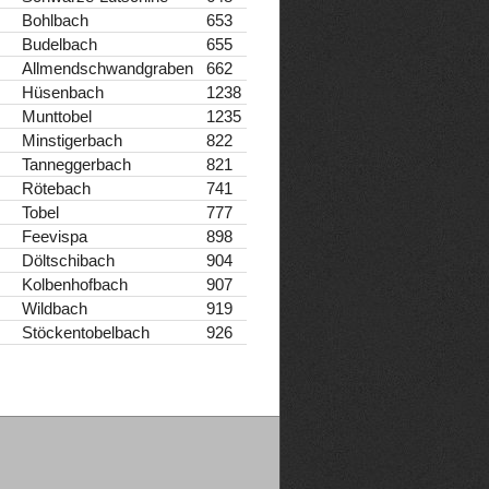
Bohlbach
653
Budelbach
655
Allmendschwandgraben
662
Hüsenbach
1238
Munttobel
1235
Minstigerbach
822
Tanneggerbach
821
Rötebach
741
Tobel
777
Feevispa
898
Döltschibach
904
Kolbenhofbach
907
Wildbach
919
Stöckentobelbach
926