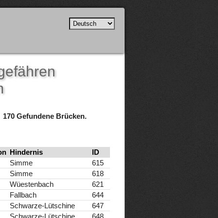
ngefähren
m
170 Gefundene Brücken.
on
Hindernis
ID
Simme
615
Simme
618
Wüestenbach
621
Fallbach
644
Schwarze-Lütschine
647
Schwarze-Lütschine
648