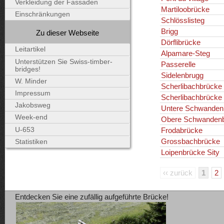
Verkleidung der Fassaden
Martiloobrücke
Einschränkungen
Schlösslisteg
Brigg
Zu dieser Webseite
Dörflibrücke
Leitartikel
Alpamare-Steg
Unterstützen Sie Swiss-timber-
Passerelle
bridges!
Sidelenbrugg
W. Minder
Scherlibachbrücke
Impressum
Scherlibachbrücke
Jakobsweg
Untere Schwanden
Week-end
Obere Schwanden
U-653
Frodabrücke
Grossbachbrücke
Statistiken
Loipenbrücke Sity
‹‹ zurück
1
2
Entdecken Sie eine zufällig aufgeführte Brücke!