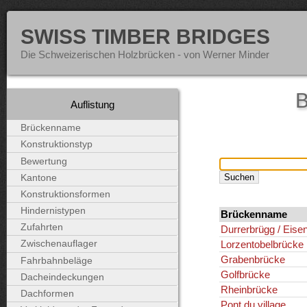
SWISS TIMBER BRIDGES
Die Schweizerischen Holzbrücken - von Werner Minder
B
Auflistung
Brückenname
Konstruktionstyp
Bewertung
Kantone
Konstruktionsformen
Hindernistypen
Brückenname
Zufahrten
Durrerbrügg / Eis
Lorzentobelbrücke
Zwischenauflager
Grabenbrücke
Fahrbahnbeläge
Golfbrücke
Dacheindeckungen
Rheinbrücke
Dachformen
Pont du village