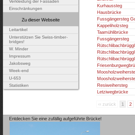
Verkleidung der Fassaden
Kurhaussteg
Einschränkungen
Hausbrücke
Fussgängersteg Go
Zu dieser Webseite
Kappeliholzsteg
Leitartikel
Taamühlibrücke
Unterstützen Sie Swiss-timber-
Fussgängersteg
bridges!
Rütschlibachbrügg
W. Minder
Rütschlibachbrügg
Impressum
Rütschlibachbrügg
Jakobsweg
Friesenburgwegbrü
Week-end
Moosholzweiherst
U-653
Moosholzweiherst
Resiweihersteg
Statistiken
Letziwegbrücke
‹‹ zurück
1
2
Entdecken Sie eine zufällig aufgeführte Brücke!