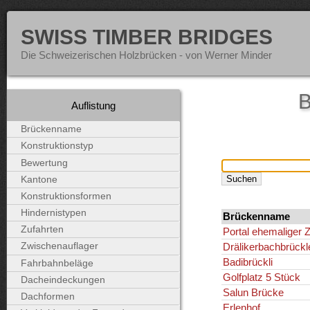
SWISS TIMBER BRIDGES
Die Schweizerischen Holzbrücken - von Werner Minder
B
Auflistung
Brückenname
Konstruktionstyp
Bewertung
Kantone
Konstruktionsformen
Hindernistypen
Brückenname
Zufahrten
Portal ehemaliger Z
Drälikerbachbrückl
Zwischenauflager
Badibrückli
Fahrbahnbeläge
Golfplatz 5 Stück
Dacheindeckungen
Salun Brücke
Dachformen
Erlenhof