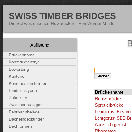
SWISS TIMBER BRIDGES
Die Schweizerischen Holzbrücken - von Werner Minder
B
Auflistung
Brückenname
Konstruktionstyp
Bewertung
Kantone
Konstruktionsformen
Hindernistypen
Brückenname
Zufahrten
Reussbrücke
Spreuerbrücke
Zwischenauflager
Lehrgerüst Birsbrü
Fahrbahnbeläge
Lehrgerüst SBB-B
Dacheindeckungen
Aare-Lehrgerüst
Dachformen
Rhonesteg