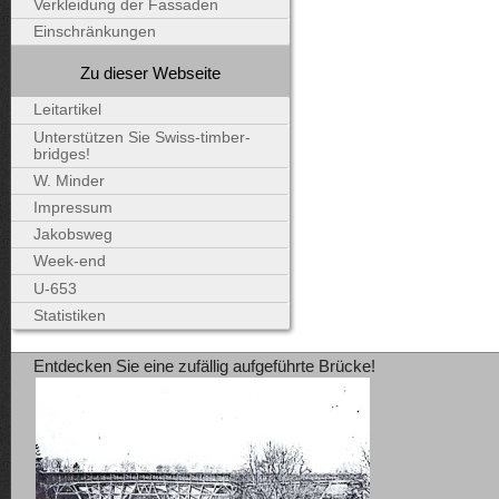
Verkleidung der Fassaden
Einschränkungen
Zu dieser Webseite
Leitartikel
Unterstützen Sie Swiss-timber-
bridges!
W. Minder
Impressum
Jakobsweg
Week-end
U-653
Statistiken
Entdecken Sie eine zufällig aufgeführte Brücke!