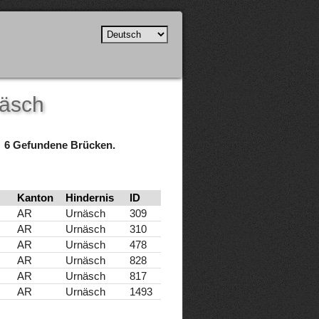
näsch
6 Gefundene Brücken.
Kanton
Hindernis
ID
AR
Urnäsch
309
AR
Urnäsch
310
AR
Urnäsch
478
AR
Urnäsch
828
AR
Urnäsch
817
AR
Urnäsch
1493