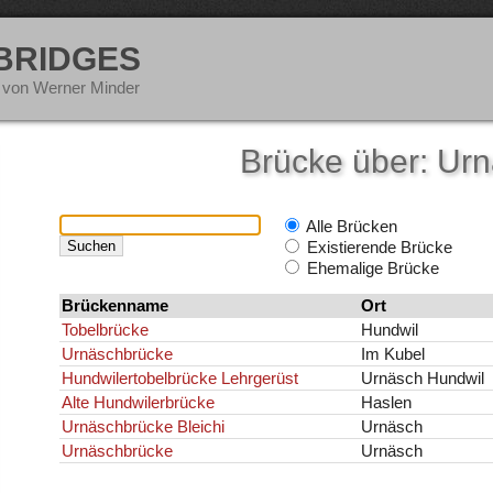
 BRIDGES
 von Werner Minder
Brücke über: Ur
Alle Brücken
Existierende Brücke
Ehemalige Brücke
Brückenname
Ort
Tobelbrücke
Hundwil
Urnäschbrücke
Im Kubel
Hundwilertobelbrücke Lehrgerüst
Urnäsch Hundwil
Alte Hundwilerbrücke
Haslen
Urnäschbrücke Bleichi
Urnäsch
Urnäschbrücke
Urnäsch