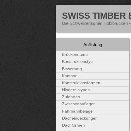
SWISS TIMBER
Die Schweizerischen Holzbrücken -
Auflistung
Brückenname
Konstruktionstyp
Bewertung
Kantone
Konstruktionsformen
Hindernistypen
Zufahrten
Zwischenauflager
Fahrbahnbeläge
Dacheindeckungen
Dachformen