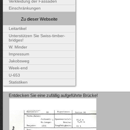
Verkleidung der Fassaden
Einschränkungen
Zu dieser Webseite
Leitartikel
Unterstützen Sie Swiss-timber-
bridges!
W. Minder
Impressum
Jakobsweg
Week-end
U-653
Statistiken
Entdecken Sie eine zufällig aufgeführte Brücke!