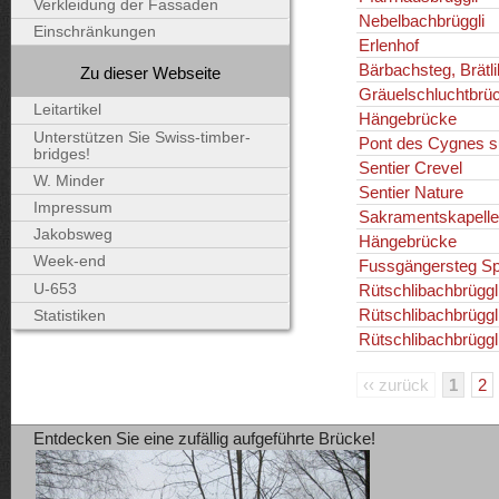
Verkleidung der Fassaden
Nebelbachbrüggli
Einschränkungen
Erlenhof
Bärbachsteg, Brätl
Zu dieser Webseite
Gräuelschluchtbrü
Leitartikel
Hängebrücke
Unterstützen Sie Swiss-timber-
Pont des Cygnes s
bridges!
Sentier Crevel
W. Minder
Sentier Nature
Impressum
Sakramentskapelle
Jakobsweg
Hängebrücke
Week-end
Fussgängersteg Spi
U-653
Rütschlibachbrügg
Rütschlibachbrügg
Statistiken
Rütschlibachbrügg
‹‹ zurück
1
2
Entdecken Sie eine zufällig aufgeführte Brücke!