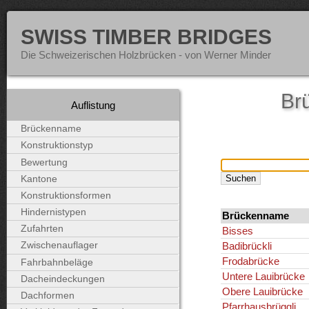
SWISS TIMBER BRIDGES
Die Schweizerischen Holzbrücken - von Werner Minder
Brü
Auflistung
Brückenname
Konstruktionstyp
Bewertung
Kantone
Konstruktionsformen
Hindernistypen
Brückenname
Zufahrten
Bisses
Badibrückli
Zwischenauflager
Frodabrücke
Fahrbahnbeläge
Untere Lauibrücke
Dacheindeckungen
Obere Lauibrücke
Dachformen
Pfarrhausbrüggli