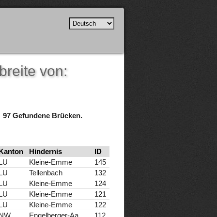
breite von:
97 Gefundene Brücken.
Kanton
Hindernis
ID
LU
Kleine-Emme
145
LU
Tellenbach
132
LU
Kleine-Emme
124
LU
Kleine-Emme
121
LU
Kleine-Emme
122
NW
Engelberger-Aa
112