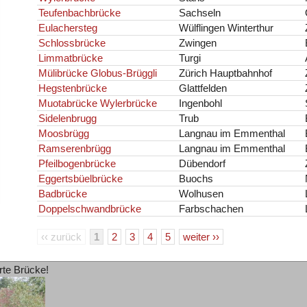
Teufenbachbrücke
Sachseln
Eulachersteg
Wülflingen Winterthur
Schlossbrücke
Zwingen
Limmatbrücke
Turgi
Mülibrücke Globus-Brüggli
Zürich Hauptbahnhof
Hegstenbrücke
Glattfelden
Muotabrücke Wylerbrücke
Ingenbohl
Sidelenbrugg
Trub
Moosbrügg
Langnau im Emmenthal
Ramserenbrügg
Langnau im Emmenthal
Pfeilbogenbrücke
Dübendorf
Eggertsbüelbrücke
Buochs
Badbrücke
Wolhusen
Doppelschwandbrücke
Farbschachen
‹‹ zurück
1
2
3
4
5
weiter ››
rte Brücke!