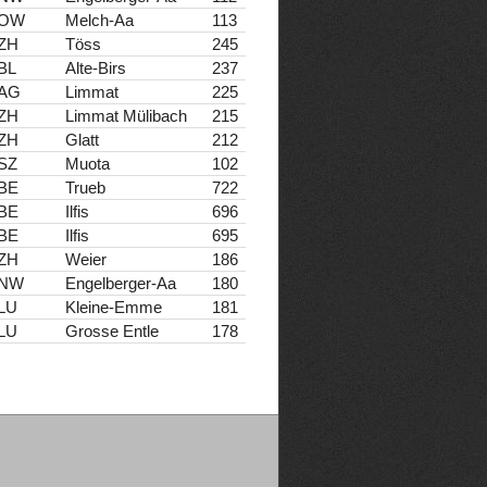
OW
Melch-Aa
113
ZH
Töss
245
BL
Alte-Birs
237
AG
Limmat
225
ZH
Limmat Mülibach
215
ZH
Glatt
212
SZ
Muota
102
BE
Trueb
722
BE
Ilfis
696
BE
Ilfis
695
ZH
Weier
186
NW
Engelberger-Aa
180
LU
Kleine-Emme
181
LU
Grosse Entle
178