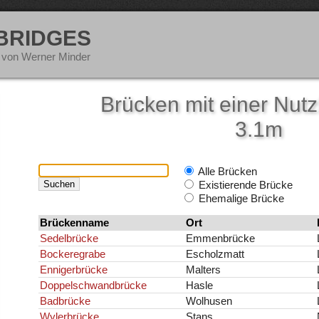
 BRIDGES
 von Werner Minder
Brücken mit einer Nutz
3.1m
Alle Brücken
Existierende Brücke
Ehemalige Brücke
Brückenname
Ort
Sedelbrücke
Emmenbrücke
Bockeregrabe
Escholzmatt
Ennigerbrücke
Malters
Doppelschwandbrücke
Hasle
Badbrücke
Wolhusen
Wylerbrücke
Stans