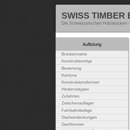
SWISS TIMBER
Die Schweizerischen Holzbrücken -
Auflistung
Brückenname
Konstruktionstyp
Bewertung
Kantone
Konstruktionsformen
Hindernistypen
Zufahrten
Zwischenauflager
Fahrbahnbeläge
Dacheindeckungen
Dachformen