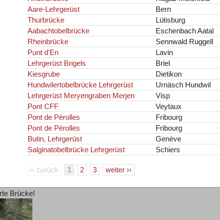
Aare-Lehrgerüst
Bern
Thurbrücke
Lütisburg
Aabachtobelbrücke
Eschenbach Aatal
Rheinbrücke
Sennwald Ruggell
Punt d'En
Lavin
Lehrgerüst Brigels
Briel
Kiesgrube
Dietikon
Hundwilertobelbrücke Lehrgerüst
Urnäsch Hundwil
Lehrgerüst Meryengraben Merjen
Visp
Pont CFF
Veytaux
Pont de Pérolles
Fribourg
Pont de Pérolles
Fribourg
Butin, Lehrgerüst
Genève
Salginatobelbrücke Lehrgerüst
Schiers
‹‹ zurück
1
2
3
weiter ››
rte Brücke!