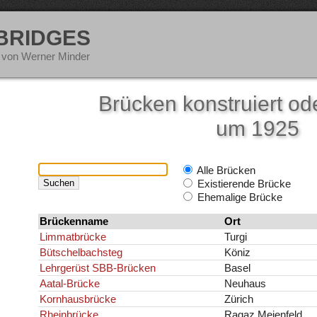
 BRIDGES
 von Werner Minder
Brücken konstruiert ode
um 1925
Alle Brücken
Existierende Brücke
Ehemalige Brücke
Brückenname
Ort
Limmatbrücke
Turgi
Bütschelbachsteg
Köniz
Lehrgerüst SBB-Brücken
Basel
Aatal-Brücke
Neuhaus
Kornhausbrücke
Zürich
Rheinbrücke
Ragaz Meienfeld