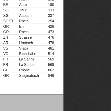
BE
Aare
190
SG
Thur
333
SG
Aabach
337
SG/FL
Rhein
354
GR
En
426
GR
Rhein
473
ZH
Strasse
476
AR
Urnäsch
478
VS
Vispa
481
VD
Eisenbahn
514
FR
La Sarine
569
FR
La Sarine
569
GE
Rhone
862
GR
Salginabach
846