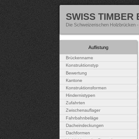
SWISS TIMBER
Die Schweizerischen Holzbrücken -
Auflistung
Brückenname
Konstruktionstyp
Bewertung
Kantone
Konstruktionsformen
Hindernistypen
Zufahrten
Zwischenauflager
Fahrbahnbeläge
Dacheindeckungen
Dachformen