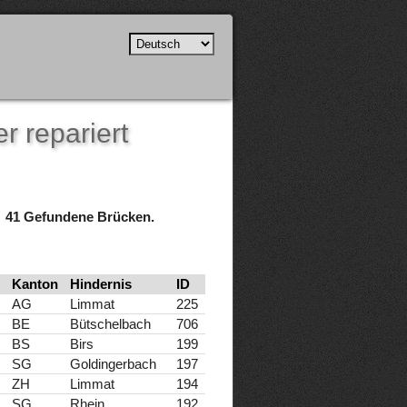
r repariert
41 Gefundene Brücken.
Kanton
Hindernis
ID
AG
Limmat
225
BE
Bütschelbach
706
BS
Birs
199
SG
Goldingerbach
197
ZH
Limmat
194
SG
Rhein
192