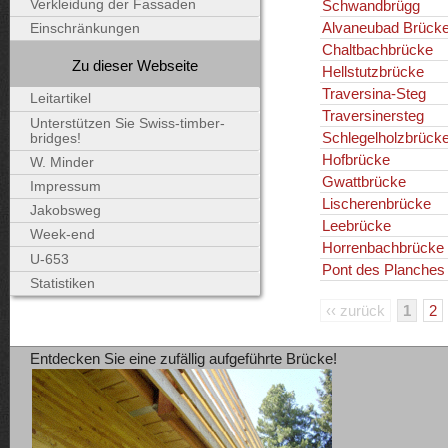
Schwandbrügg
Verkleidung der Fassaden
Alvaneubad Brück
Einschränkungen
Chaltbachbrücke
Zu dieser Webseite
Hellstutzbrücke
Traversina-Steg
Leitartikel
Traversinersteg
Unterstützen Sie Swiss-timber-
Schlegelholzbrück
bridges!
Hofbrücke
W. Minder
Gwattbrücke
Impressum
Lischerenbrücke
Jakobsweg
Leebrücke
Week-end
Horrenbachbrücke
U-653
Pont des Planches
Statistiken
‹‹ zurück
1
2
Entdecken Sie eine zufällig aufgeführte Brücke!