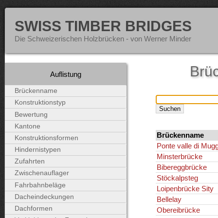
SWISS TIMBER BRIDGES
Die Schweizerischen Holzbrücken - von Werner Minder
Brü
Auflistung
Brückenname
Konstruktionstyp
Bewertung
Kantone
Brückenname
Konstruktionsformen
Ponte valle di Mugg
Hindernistypen
Minsterbrücke
Zufahrten
Bibereggbrücke
Zwischenauflager
Stöckalpsteg
Fahrbahnbeläge
Loipenbrücke Sity
Dacheindeckungen
Bellelay
Dachformen
Obereibrücke