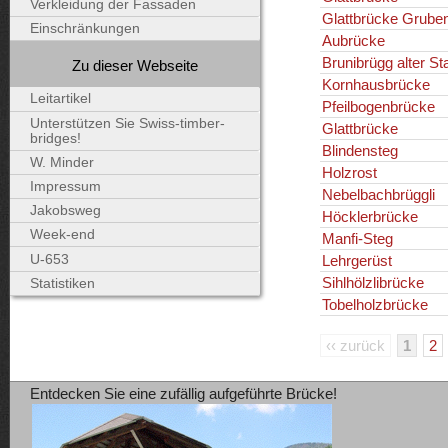
Verkleidung der Fassaden
Glattbrücke Grub
Einschränkungen
Aubrücke
Brunibrügg alter St
Zu dieser Webseite
Kornhausbrücke
Leitartikel
Pfeilbogenbrücke
Unterstützen Sie Swiss-timber-
Glattbrücke
bridges!
Blindensteg
W. Minder
Holzrost
Impressum
Nebelbachbrüggli
Jakobsweg
Höcklerbrücke
Week-end
Manfi-Steg
U-653
Lehrgerüst
Sihlhölzlibrücke
Statistiken
Tobelholzbrücke
‹‹ zurück
1
2
Entdecken Sie eine zufällig aufgeführte Brücke!