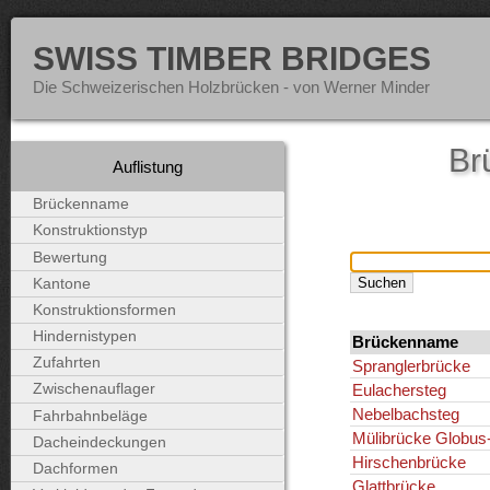
SWISS TIMBER BRIDGES
Die Schweizerischen Holzbrücken - von Werner Minder
Br
Auflistung
Brückenname
Konstruktionstyp
Bewertung
Kantone
Konstruktionsformen
Hindernistypen
Brückenname
Zufahrten
Spranglerbrücke
Eulachersteg
Zwischenauflager
Nebelbachsteg
Fahrbahnbeläge
Mülibrücke Globus-
Dacheindeckungen
Hirschenbrücke
Dachformen
Glattbrücke