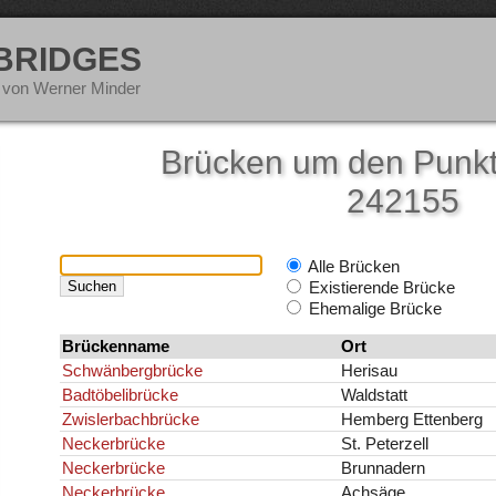
 BRIDGES
 von Werner Minder
Brücken um den Punkt
242155
Alle Brücken
Existierende Brücke
Ehemalige Brücke
Brückenname
Ort
Schwänbergbrücke
Herisau
Badtöbelibrücke
Waldstatt
Zwislerbachbrücke
Hemberg Ettenberg
Neckerbrücke
St. Peterzell
Neckerbrücke
Brunnadern
Neckerbrücke
Achsäge