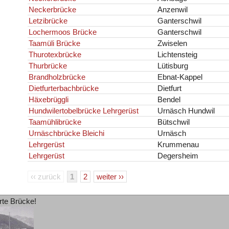
Neckerbrücke
Anzenwil
Letzibrücke
Ganterschwil
Lochermoos Brücke
Ganterschwil
Taamüli Brücke
Zwiselen
Thurotexbrücke
Lichtensteig
Thurbrücke
Lütisburg
Brandholzbrücke
Ebnat-Kappel
Dietfurterbachbrücke
Dietfurt
Häxebrüggli
Bendel
Hundwilertobelbrücke Lehrgerüst
Urnäsch Hundwil
Taamühlibrücke
Bütschwil
Urnäschbrücke Bleichi
Urnäsch
Lehrgerüst
Krummenau
Lehrgerüst
Degersheim
‹‹ zurück
1
2
weiter ››
rte Brücke!