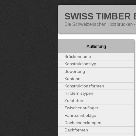
SWISS TIMBER
Die Schweizerischen Holzbrücken -
Auflistung
Brückenname
Konstruktionstyp
Bewertung
Kantone
Konstruktionsformen
Hindernistypen
Zufahrten
Zwischenauflager
Fahrbahnbeläge
Dacheindeckungen
Dachformen