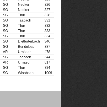
SG
Necker
326
SG
Necker
327
SG
Thur
328
SG
Taabach
331
SG
Thur
332
SG
Thur
333
SG
Thur
334
SG
Dietfurterbach
346
SG
Bendelbach
387
AR
Urnäsch
478
SG
Taabach
544
AR
Urnäsch
817
SG
Thur
994
SG
Wissbach
1009