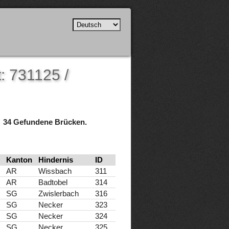
: 731125 /
34 Gefundene Brücken.
Kanton
Hindernis
ID
AR
Wissbach
311
AR
Badtobel
314
SG
Zwislerbach
316
SG
Necker
323
SG
Necker
324
SG
Necker
325