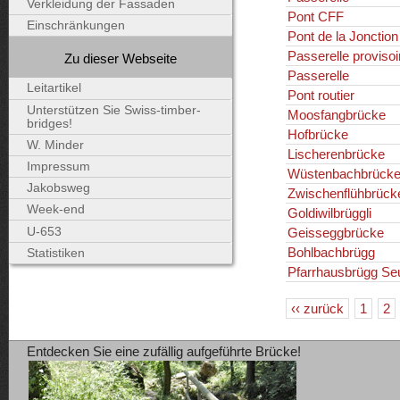
Verkleidung der Fassaden
Pont CFF
Einschränkungen
Pont de la Jonction
Passerelle provisoi
Zu dieser Webseite
Passerelle
Leitartikel
Pont routier
Unterstützen Sie Swiss-timber-
Moosfangbrücke
bridges!
Hofbrücke
W. Minder
Lischerenbrücke
Impressum
Wüstenbachbrück
Jakobsweg
Zwischenflühbrücke
Week-end
Goldiwilbrüggli
U-653
Geisseggbrücke
Bohlbachbrügg
Statistiken
Pfarrhausbrügg Se
‹‹ zurück
1
2
Entdecken Sie eine zufällig aufgeführte Brücke!