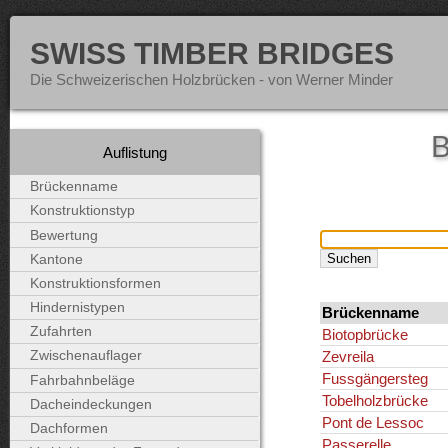
SWISS TIMBER BRIDGES
Die Schweizerischen Holzbrücken - von Werner Minder
B
Auflistung
Brückenname
Konstruktionstyp
Bewertung
Kantone
Konstruktionsformen
Hindernistypen
Brückenname
Zufahrten
Biotopbrücke
Zevreila
Zwischenauflager
Fussgängersteg
Fahrbahnbeläge
Tobelholzbrücke
Dacheindeckungen
Pont de Lessoc
Dachformen
Passerelle