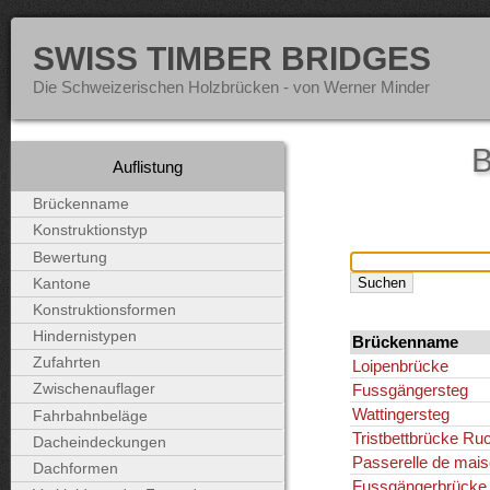
SWISS TIMBER BRIDGES
Die Schweizerischen Holzbrücken - von Werner Minder
B
Auflistung
Brückenname
Konstruktionstyp
Bewertung
Kantone
Konstruktionsformen
Hindernistypen
Brückenname
Zufahrten
Loipenbrücke
Fussgängersteg
Zwischenauflager
Wattingersteg
Fahrbahnbeläge
Tristbettbrücke Ru
Dacheindeckungen
Passerelle de mai
Dachformen
Fussgängerbrücke