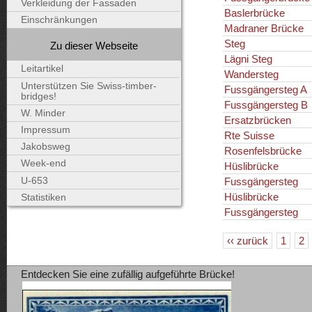
Verkleidung der Fassaden
Baslerbrücke
Einschränkungen
Madraner Brücke
Steg
Zu dieser Webseite
Lägni Steg
Leitartikel
Wandersteg
Unterstützen Sie Swiss-timber-
Fussgängersteg A
bridges!
Fussgängersteg B
W. Minder
Ersatzbrücken
Impressum
Rte Suisse
Jakobsweg
Rosenfelsbrücke
Week-end
Hüslibrücke
U-653
Fussgängersteg
Hüslibrücke
Statistiken
Fussgängersteg
‹‹ zurück
1
2
Entdecken Sie eine zufällig aufgeführte Brücke!