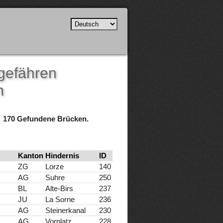
ngefähren
m
170 Gefundene Brücken.
Kanton
Hindernis
ID
ZG
Lorze
140
AG
Suhre
250
BL
Alte-Birs
237
JU
La Sorne
236
AG
Steinerkanal
230
AG
Vorplatz
228