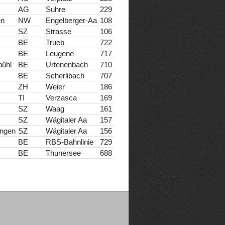
AG
Suhre
229
en
NW
Engelberger-Aa
108
SZ
Strasse
106
BE
Trueb
722
BE
Leugene
717
bühl
BE
Urtenenbach
710
BE
Scherlibach
707
ZH
Weier
186
TI
Verzasca
169
SZ
Waag
161
SZ
Wägitaler Aa
157
ngen
SZ
Wägitaler Aa
156
BE
RBS-Bahnlinie
729
BE
Thunersee
688