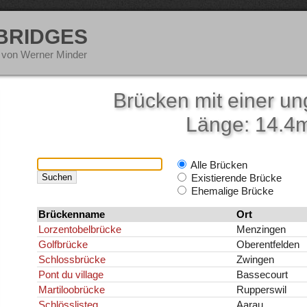
 BRIDGES
 von Werner Minder
Brücken mit einer u
Länge: 14.4
Alle Brücken
Existierende Brücke
Ehemalige Brücke
Brückenname
Ort
Lorzentobelbrücke
Menzingen
Golfbrücke
Oberentfelden
Schlossbrücke
Zwingen
Pont du village
Bassecourt
Martiloobrücke
Rupperswil
Schlösslisteg
Aarau