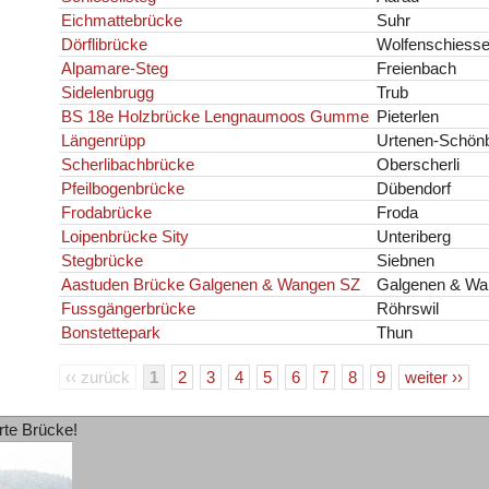
Eichmattebrücke
Suhr
Dörflibrücke
Wolfenschiess
Alpamare-Steg
Freienbach
Sidelenbrugg
Trub
BS 18e Holzbrücke Lengnaumoos Gumme
Pieterlen
Längenrüpp
Urtenen-Schön
Scherlibachbrücke
Oberscherli
Pfeilbogenbrücke
Dübendorf
Frodabrücke
Froda
Loipenbrücke Sity
Unteriberg
Stegbrücke
Siebnen
Aastuden Brücke Galgenen & Wangen SZ
Galgenen & Wa
Fussgängerbrücke
Röhrswil
Bonstettepark
Thun
‹‹ zurück
1
2
3
4
5
6
7
8
9
weiter ››
rte Brücke!