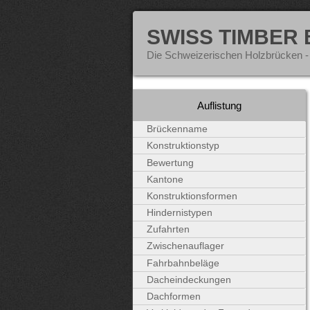
SWISS TIMBER
Die Schweizerischen Holzbrücken -
Auflistung
Brückenname
Konstruktionstyp
Bewertung
Kantone
Konstruktionsformen
Hindernistypen
Zufahrten
Zwischenauflager
Fahrbahnbeläge
Dacheindeckungen
Dachformen