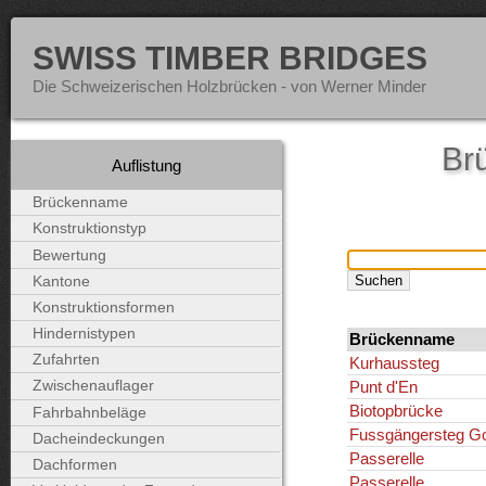
SWISS TIMBER BRIDGES
Die Schweizerischen Holzbrücken - von Werner Minder
Brü
Auflistung
Brückenname
Konstruktionstyp
Bewertung
Kantone
Konstruktionsformen
Hindernistypen
Brückenname
Zufahrten
Kurhaussteg
Punt d'En
Zwischenauflager
Biotopbrücke
Fahrbahnbeläge
Fussgängersteg Go
Dacheindeckungen
Passerelle
Dachformen
Passerelle