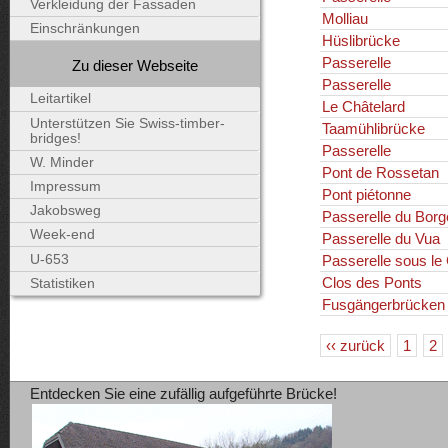
Verkleidung der Fassaden
Molliau
Einschränkungen
Hüslibrücke
Passerelle
Zu dieser Webseite
Passerelle
Leitartikel
Le Châtelard
Unterstützen Sie Swiss-timber-
Taamühlibrücke
bridges!
Passerelle
W. Minder
Pont de Rossetan
Impressum
Pont piétonne
Jakobsweg
Passerelle du Bor
Week-end
Passerelle du Vua
U-653
Passerelle sous le
Clos des Ponts
Statistiken
Fusgängerbrücken
‹‹ zurück
1
2
Entdecken Sie eine zufällig aufgeführte Brücke!