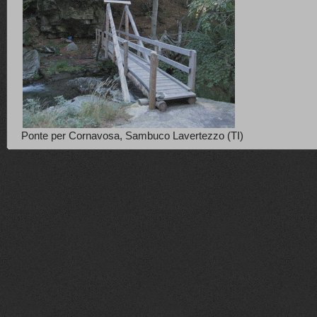
Ponte per Cornavosa, Sambuco Lavertezzo (TI)