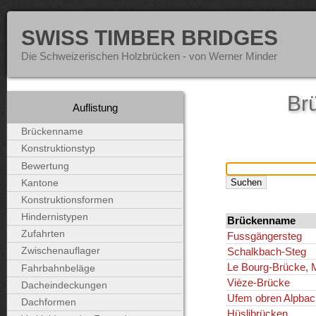
SWISS TIMBER BRIDGES
Die Schweizerischen Holzbrücken - von Werner Minder
Brü
Auflistung
Brückenname
Konstruktionstyp
Bewertung
Kantone
Konstruktionsformen
Hindernistypen
Brückenname
Zufahrten
Fussgängersteg
Schalkbach-Steg
Zwischenauflager
Le Bourg-Brücke, 
Fahrbahnbeläge
Vièze-Brücke
Dacheindeckungen
Ufem obren Alpbac
Dachformen
Hüslibrücken