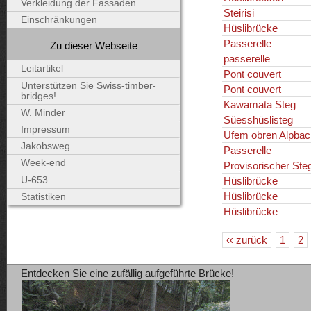
Verkleidung der Fassaden
Steirisi
Einschränkungen
Hüslibrücke
Passerelle
Zu dieser Webseite
passerelle
Leitartikel
Pont couvert
Unterstützen Sie Swiss-timber-
Pont couvert
bridges!
Kawamata Steg
W. Minder
Süesshüslisteg
Impressum
Ufem obren Alpbac
Jakobsweg
Passerelle
Week-end
Provisorischer Ste
U-653
Hüslibrücke
Hüslibrücke
Statistiken
Hüslibrücke
‹‹ zurück
1
2
Entdecken Sie eine zufällig aufgeführte Brücke!