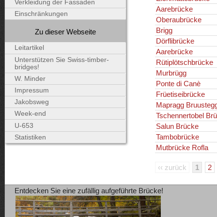
Verkleidung der Fassaden
Aarebrücke
Einschränkungen
Oberaubrücke
Brigg
Zu dieser Webseite
Dörflibrücke
Leitartikel
Aarebrücke
Unterstützen Sie Swiss-timber-
Rütiplötschbrücke
bridges!
Murbrügg
W. Minder
Ponte di Canè
Impressum
Früetiseibrücke
Jakobsweg
Mapragg Bruusteg
Week-end
Tschennertobel Br
U-653
Salun Brücke
Tambobrücke
Statistiken
Mutbrücke Rofla
‹‹ zurück
1
2
Entdecken Sie eine zufällig aufgeführte Brücke!