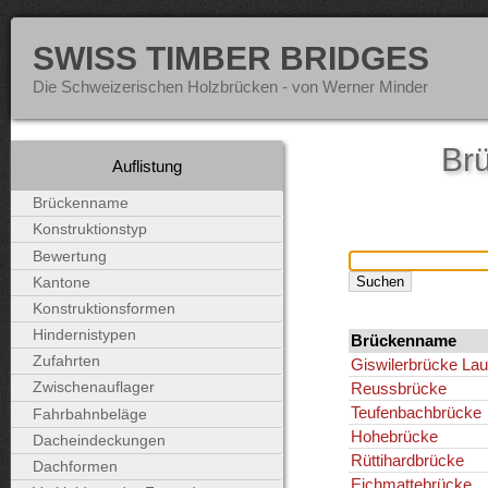
SWISS TIMBER BRIDGES
Die Schweizerischen Holzbrücken - von Werner Minder
Brü
Auflistung
Brückenname
Konstruktionstyp
Bewertung
Kantone
Konstruktionsformen
Hindernistypen
Brückenname
Zufahrten
Giswilerbrücke Lau
Reussbrücke
Zwischenauflager
Teufenbachbrücke
Fahrbahnbeläge
Hohebrücke
Dacheindeckungen
Rüttihardbrücke
Dachformen
Eichmattebrücke