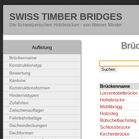
SWISS TIMBER BRIDGES
Die Schweizerischen Holzbrücken - von Werner Minder
Brü
Auflistung
Brückenname
Konstruktionstyp
Bewertung
Kantone
Brückenname
Konstruktionsformen
Lorzentobelbrücke
Hindernistypen
Hohebrücke
Zufahrten
Mühlibrügg
Zwischenauflager
Holzsteg
Fahrbahnbeläge
Bütschelbachsteg
Dacheindeckungen
Schlossbrücke
Dachformen
Kirchenbrücke