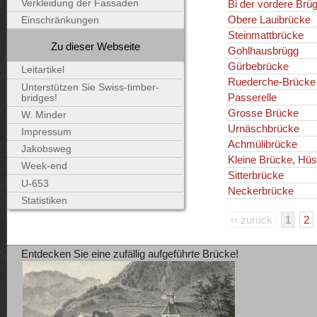
Bi der vordere Brü
Verkleidung der Fassaden
Obere Lauibrücke
Einschränkungen
Steinmattbrücke
Zu dieser Webseite
Gohlhausbrügg
Gürbebrücke
Leitartikel
Ruederche-Brücke
Unterstützen Sie Swiss-timber-
Passerelle
bridges!
Grosse Brücke
W. Minder
Urnäschbrücke
Impressum
Achmülibrücke
Jakobsweg
Kleine Brücke, Hüs
Week-end
Sitterbrücke
U-653
Neckerbrücke
Statistiken
‹‹ zurück
1
2
Entdecken Sie eine zufällig aufgeführte Brücke!