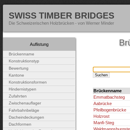
SWISS TIMBER BRIDGES
Die Schweizerischen Holzbrücken - von Werner Minder
Br
Auflistung
Brückenname
Konstruktionstyp
Bewertung
Kantone
Konstruktionsformen
Hindernistypen
Brückenname
Zufahrten
Emmatbachsteg
Aabrücke
Zwischenauflager
Pfeilbogenbrücke
Fahrbahnbeläge
Holzrost
Dacheindeckungen
Manfi-Steg
Dachformen
Waldmannsburgste