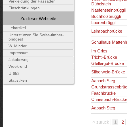
Verkleidung der Fassaden
Dübelstein
Einschränkungen
Naefensteinbrüggli
Buchholzbrüggli
Zu dieser Webseite
Loorenbrüggli
Leitartikel
Leimbachbrücke
Unterstützen Sie Swiss-timber-
bridges!
Schulhaus Mattenh
W. Minder
Im Gries
Impressum
Trichti-Brücke
Jakobsweg
Gfellergut-Brücke
Week-end
Silberweid-Brücke
U-653
Statistiken
Aabach Steg
Grundstrassenbrü
Faachbrücke
Chriesbach-Brück
Aabach Steg
‹‹ zurück
1
2