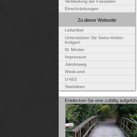
Verkleidung der Fassaden
Einschränkungen
Zu dieser Webseite
Leitartikel
Unterstützen Sie Swiss-timber-
bridges!
W. Minder
Impressum
Jakobsweg
Week-end
U-653
Statistiken
Entdecken Sie eine zufällig aufgefüh