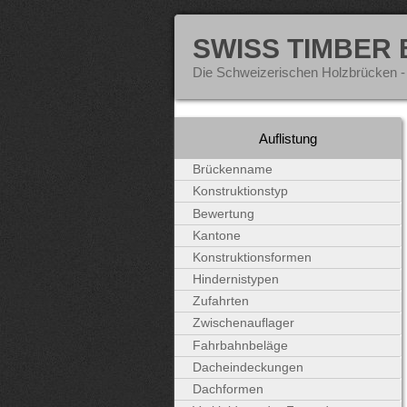
SWISS TIMBER
Die Schweizerischen Holzbrücken -
Auflistung
Brückenname
Konstruktionstyp
Bewertung
Kantone
Konstruktionsformen
Hindernistypen
Zufahrten
Zwischenauflager
Fahrbahnbeläge
Dacheindeckungen
Dachformen