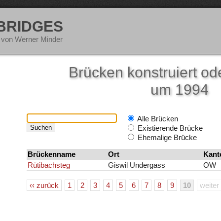
 BRIDGES
 von Werner Minder
Brücken konstruiert ode
um 1994
Alle Brücken
Existierende Brücke
Ehemalige Brücke
Brückenname
Ort
Kant
Rütibachsteg
Giswil Undergass
OW
‹‹ zurück
1
2
3
4
5
6
7
8
9
10
weiter 