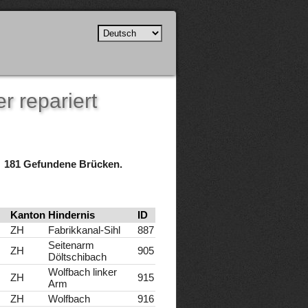
r repariert
181 Gefundene Brücken.
Kanton
Hindernis
ID
ZH
Fabrikkanal-Sihl
887
Seitenarm
ZH
905
Döltschibach
Wolfbach linker
ZH
915
Arm
ZH
Wolfbach
916