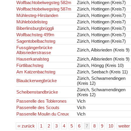
Wolfbachtobelwegsteg 582m
Zürich, Hottingen (Kreis7)
Wolfbachtobelwegsteg 587m
Zürich, Hottingen (Kreis7)
Mühlesteg-Hirslanden
Zürich, Hottingen (Kreis7)
Mühlebödelisteg
Zürich, Hottingen (Kreis7)
Biberlinsburgbrüggli
Zürich, Hottingen (Kreis7)
Wolfbachsteg 499m
Zürich, Hottingen (Kreis7)
Sagentobelbachsteg
Zürich, Hottingen (Kreis7)
Fussgängerbrücke
Zürich, Albisrieden (Kreis 9)
Albisriederstrasse
Hauserkanalsteg
Zürich, Albisrieden (Kreis 9)
Fürtlibachsteg
Zürich, Höngg (Kreis 10)
Am Katzenbachsteg
Zürich, Seebach (Kreis 11)
Zürich, Schwamendingen
Blauäckerwegbrücke
(Kreis 12)
Zürich, Schwamendingen
Scheibenstandbrücke
(Kreis 12)
Passerelle des Toblerones
Vich
Passerelle des Scouts
Vich
Passerelle Moulin du Creux
Vich
‹‹ zurück
1
2
3
4
5
6
7
8
9
10
weiter 