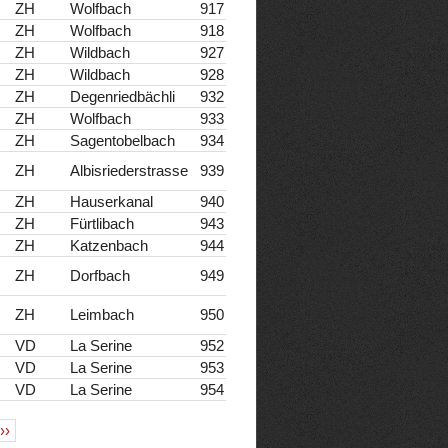
ZH
Wolfbach
917
ZH
Wolfbach
918
ZH
Wildbach
927
ZH
Wildbach
928
ZH
Degenriedbächli
932
ZH
Wolfbach
933
ZH
Sagentobelbach
934
ZH
Albisriederstrasse
939
ZH
Hauserkanal
940
ZH
Fürtlibach
943
ZH
Katzenbach
944
ZH
Dorfbach
949
ZH
Leimbach
950
VD
La Serine
952
VD
La Serine
953
VD
La Serine
954
››