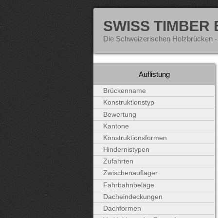
SWISS TIMBER
Die Schweizerischen Holzbrücken -
Auflistung
Brückenname
Konstruktionstyp
Bewertung
Kantone
Konstruktionsformen
Hindernistypen
Zufahrten
Zwischenauflager
Fahrbahnbeläge
Dacheindeckungen
Dachformen