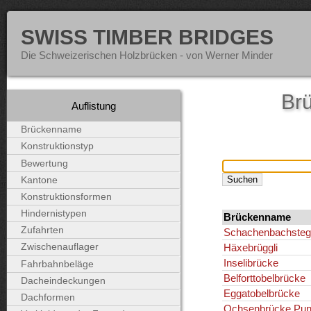
SWISS TIMBER BRIDGES
Die Schweizerischen Holzbrücken - von Werner Minder
Brü
Auflistung
Brückenname
Konstruktionstyp
Bewertung
Kantone
Konstruktionsformen
Hindernistypen
Brückenname
Zufahrten
Schachenbachsteg
Häxebrüggli
Zwischenauflager
Inselibrücke
Fahrbahnbeläge
Belforttobelbrücke
Dacheindeckungen
Eggatobelbrücke
Dachformen
Ochsenbrücke Punt