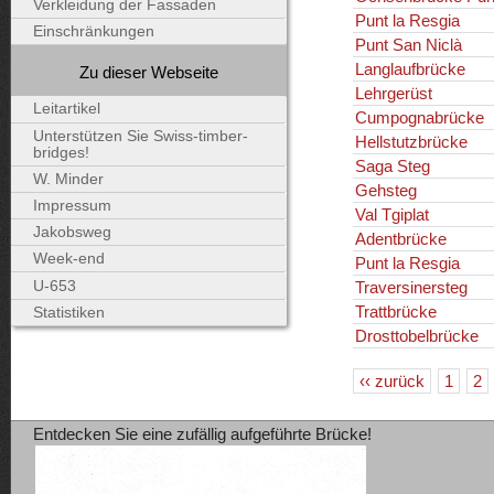
Verkleidung der Fassaden
Punt la Resgia
Einschränkungen
Punt San Niclà
Langlaufbrücke
Zu dieser Webseite
Lehrgerüst
Leitartikel
Cumpognabrücke
Unterstützen Sie Swiss-timber-
Hellstutzbrücke
bridges!
Saga Steg
W. Minder
Gehsteg
Impressum
Val Tgiplat
Jakobsweg
Adentbrücke
Week-end
Punt la Resgia
U-653
Traversinersteg
Trattbrücke
Statistiken
Drosttobelbrücke
‹‹ zurück
1
2
Entdecken Sie eine zufällig aufgeführte Brücke!