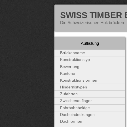
SWISS TIMBER
Die Schweizerischen Holzbrücken -
Auflistung
Brückenname
Konstruktionstyp
Bewertung
Kantone
Konstruktionsformen
Hindernistypen
Zufahrten
Zwischenauflager
Fahrbahnbeläge
Dacheindeckungen
Dachformen