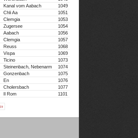
Kanal vom Aabach
1049
Chli Aa
1051
Clemgia
1053
Zugersee
1054
Aabach
1056
Clemgia
1057
Reuss
1068
Vispa
1069
Ticino
1073
Steinenbach, Nebenarm
1074
Gonzenbach
1075
En
1076
Cholersbach
1077
Il Rom
1101
››