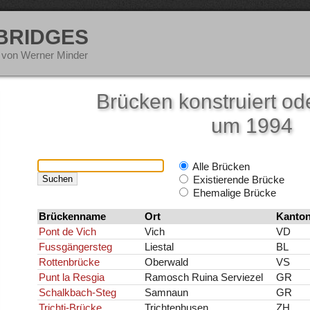
 BRIDGES
 von Werner Minder
Brücken konstruiert ode
um 1994
Alle Brücken
Existierende Brücke
Ehemalige Brücke
Brückenname
Ort
Kanto
Pont de Vich
Vich
VD
Fussgängersteg
Liestal
BL
Rottenbrücke
Oberwald
VS
Punt la Resgia
Ramosch Ruina Serviezel
GR
Schalkbach-Steg
Samnaun
GR
Trichti-Brücke
Trichtenhusen
ZH