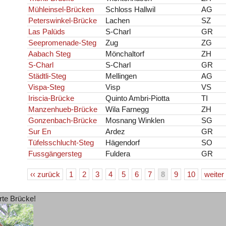
Mühleinsel-Brücken
Schloss Hallwil
AG
Peterswinkel-Brücke
Lachen
SZ
Las Palüds
S-Charl
GR
Seepromenade-Steg
Zug
ZG
Aabach Steg
Mönchaltorf
ZH
S-Charl
S-Charl
GR
Städtli-Steg
Mellingen
AG
Vispa-Steg
Visp
VS
Iriscia-Brücke
Quinto Ambri-Piotta
TI
Manzenhueb-Brücke
Wila Farnegg
ZH
Gonzenbach-Brücke
Mosnang Winklen
SG
Sur En
Ardez
GR
Tüfelsschlucht-Steg
Hägendorf
SO
Fussgängersteg
Fuldera
GR
‹‹ zurück
1
2
3
4
5
6
7
8
9
10
weiter 
rte Brücke!