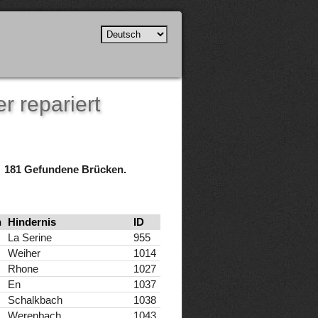
r repariert
181 Gefundene Brücken.
n
Hindernis
ID
La Serine
955
Weiher
1014
Rhone
1027
En
1037
Schalkbach
1038
Werenbach
1043